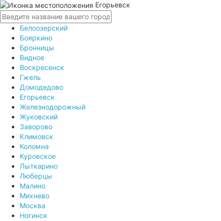
Егорьевск
Белоозерский
Бояркино
Бронницы
Видное
Воскресенск
Гжель
Домодедово
Егорьевск
Железнодорожный
Жуковский
Заворово
Климовск
Коломна
Куровское
Лыткарино
Люберцы
Малино
Михнево
Москва
Ногинск