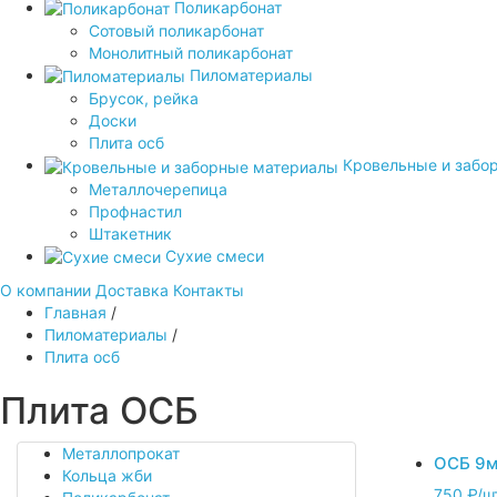
Поликарбонат
Сотовый поликарбонат
Монолитный поликарбонат
Пиломатериалы
Брусок, рейка
Доски
Плита осб
Кровельные и забо
Металлочерепица
Профнастил
Штакетник
Сухие смеси
О компании
Доставка
Контакты
Главная
/
Пиломатериалы
/
Плита осб
Плита ОСБ
Металлопрокат
ОСБ 9м
Кольца жби
750 ₽/ш