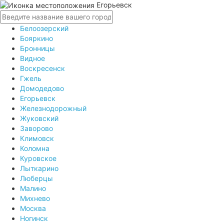
Егорьевск
Белоозерский
Бояркино
Бронницы
Видное
Воскресенск
Гжель
Домодедово
Егорьевск
Железнодорожный
Жуковский
Заворово
Климовск
Коломна
Куровское
Лыткарино
Люберцы
Малино
Михнево
Москва
Ногинск