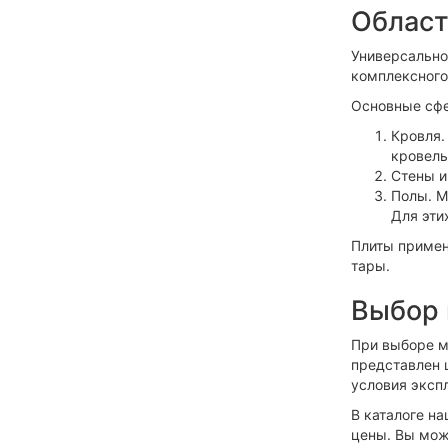
Област
Универсальнос
комплексного
Основные сф
Кровля.
кровель
Стены и
Полы. М
Для эти
Плиты примен
тары.
Выбор 
При выборе м
представлен 
условия эксп
В каталоге н
цены. Вы мож