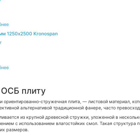
бнее
мм 1250х2500 Kronospan
т
бнее
 ОСБ плиту
ли ориентированно-стружечная плита, — листовой материал, кот
ективной альтернативой традиционной фанере, часто превосход
вливается из крупной древесной стружки, уложенной в нескольк
ением с использованием влагостойких смол. Такая структура 
их размеров.