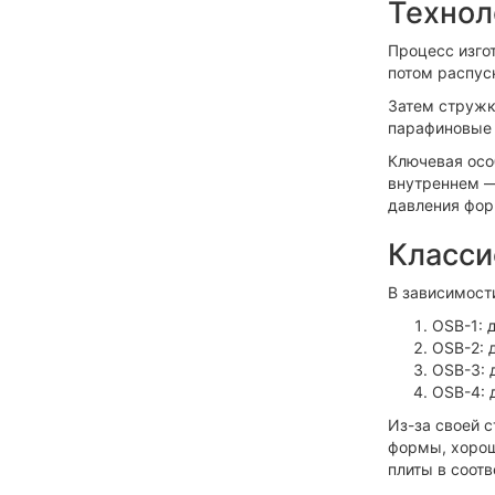
Технол
Процесс изго
потом распус
Затем стружк
парафиновые 
Ключевая осо
внутреннем —
давления фор
Класси
В зависимост
OSB-1: 
OSB-2: 
OSB-3: 
OSB-4: 
Из-за своей 
формы, хорош
плиты в соот