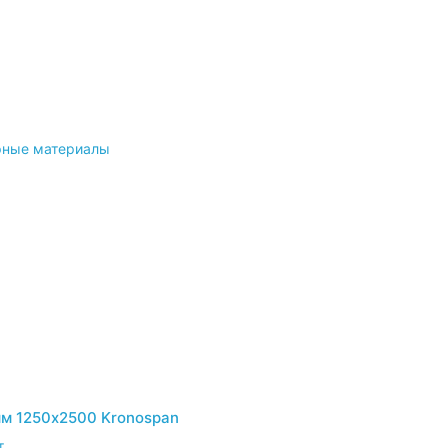
рные материалы
м 1250х2500 Kronospan
т