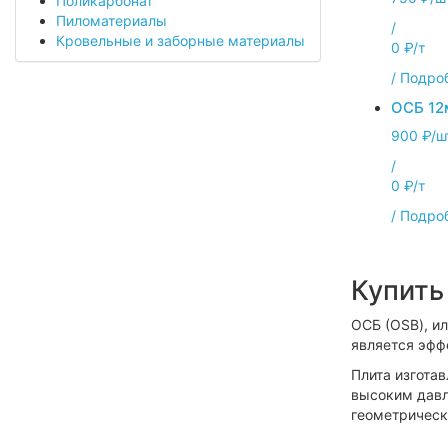
Поликарбонат
Пиломатериалы
/
Кровельные и заборные материалы
0 ₽/т
/
Подро
ОСБ 12
900 ₽/ш
/
0 ₽/т
/
Подро
Купить
ОСБ (OSB), и
является эфф
Плита изгота
высоким давл
геометрическ