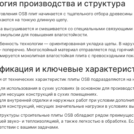
огия производства и структура
товления OSB плит начинается с тщательного отбора древесины
каются на тонкую длинную щепу.
а высушивается и смешивается со специальными связующими 
эмульсии для повышения влагостойкости.
бенность технологии — ориентированная укладка щепы. В нару
 поперечно. Многослойный материал отправляется под горячий 
мируется монолитная влагостойкая плита с превосходными пока
фикация и ключевые характерис
и от технических характеристик плиты OSB подразделяются на 
для использования в сухих условиях (в основном для производст
для несущих конструкций в сухих помещениях.
для внутренней отделки и наружных работ при условии дополни
для конструкций, несущих значительные нагрузки в условиях в
структуры строительные плиты OSB обладают рядом преимущес
ей звуко- и теплоизоляцией, а также легкостью в обработке. Е
ветствии с вашими задачами.